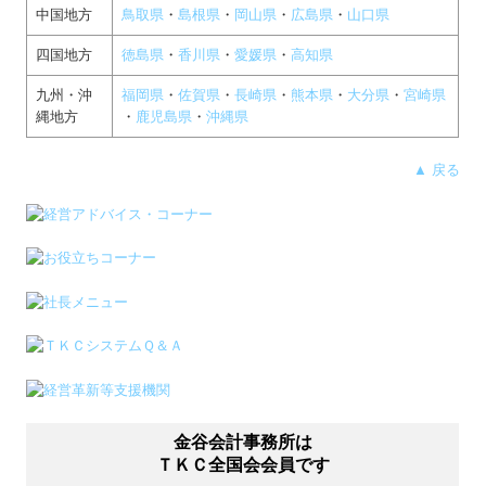
中国地方
鳥取県
・
島根県
・
岡山県
・
広島県
・
山口県
四国地方
徳島県
・
香川県
・
愛媛県
・
高知県
九州・沖
福岡県
・
佐賀県
・
長崎県
・
熊本県
・
大分県
・
宮崎県
縄地方
・
鹿児島県
・
沖縄県
▲ 戻る
金谷会計事務所は
ＴＫＣ全国会会員です