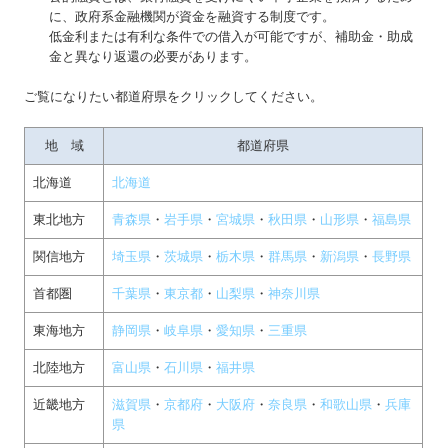
経営改善オンデマンド講座
に、政府系金融機関が資金を融資する制度です。
低金利または有利な条件での借入が可能ですが、補助金・助成
補助金・助成金・融資情報
金と異なり返還の必要があります。
関与先向け融資商品ご紹介
ご覧になりたい都道府県をクリックしてください。
社長メニューASP版
地 域
都道府県
北海道
北海道
東北地方
青森県
・
岩手県
・
宮城県
・
秋田県
・
山形県
・
福島県
関信地方
埼玉県
・
茨城県
・
栃木県
・
群馬県
・
新潟県
・
長野県
首都圏
千葉県
・
東京都
・
山梨県
・
神奈川県
東海地方
静岡県
・
岐阜県
・
愛知県
・
三重県
北陸地方
富山県
・
石川県
・
福井県
近畿地方
滋賀県
・
京都府
・
大阪府
・
奈良県
・
和歌山県
・
兵庫
県