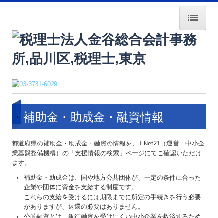
HOME
事務所紹介
経営理念
業務案内
補助金・助成金・融資情報
料金について
都道府県の補助金・助成金・融資の情報を、J-Net21（運営：中小企
業基盤整備機構）の「支援情報の検索」ページにてご確認いただけ
交通案内
ます。
リンク集
補助金・助成金は、国や地方公共団体が、一定の条件に合った
企業や団体に資金を支給する制度です。
これらの支給を受けるには期限までに所定の手続きを行う必要
お問合せ
がありますが、返還の必要はありません。
公的融資とは、銀行融資を受けにくい中小企業を救済するため